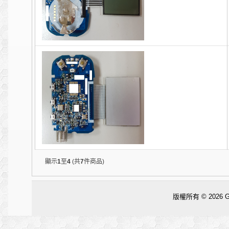
顯示
1
至
4
(共
7
件商品)
版權所有 © 2026
G